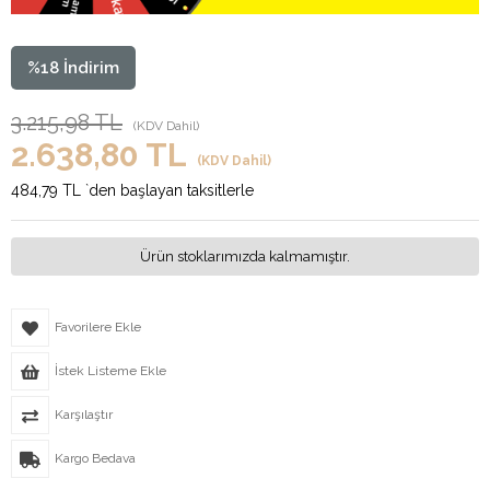
%
18
İndirim
3.215,98 TL
(KDV Dahil)
2.638,80 TL
(KDV Dahil)
484,79 TL
`den başlayan taksitlerle
Ürün stoklarımızda kalmamıştır.
Favorilere Ekle
İstek Listeme Ekle
Karşılaştır
Kargo Bedava