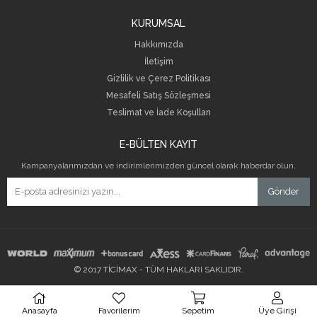
KURUMSAL
Hakkımızda
İletişim
Gizlilik ve Çerez Politikası
Mesafeli Satış Sözleşmesi
Teslimat ve İade Koşulları
E-BÜLTEN KAYIT
Kampanyalarımızdan ve indirimlerimizden güncel olarak haberdar olun.
Gönder
© 2017 TİCİMAX - TÜM HAKLARI SAKLIDIR.
Anasayfa
Favorilerim
Sepetim
Üye Girişi