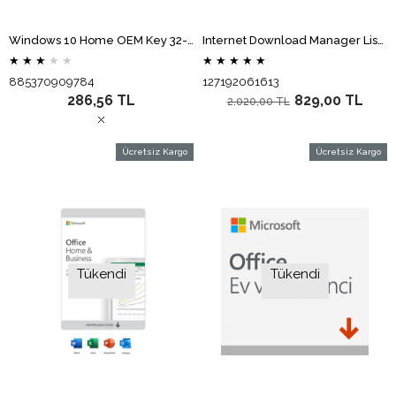
Windows 10 Home OEM Key 32-64 Bit Türkçe 1 PC (Elektronik Lisans)
Internet Download Manager Lisans Ömür Boyu (Elektronik Lisans)
★
★
★
★
★
★
★
★
★
★
885370909784
127192061613
286,56 TL
829,00 TL
2.020,00 TL
Ücretsiz Kargo
Ücretsiz Kargo
Tükendi
Tükendi