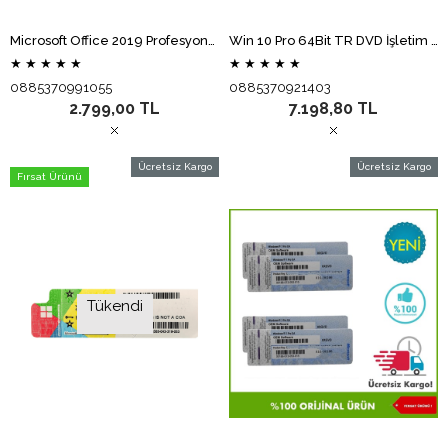
Microsoft Office 2019 Profesyonel Elektronik Lisans 269-17072
Win 10 Pro 64Bit TR DVD İşletim Sistemi FQC-08977 (Distribütör Garantili)
★
★
★
★
★
★
★
★
★
★
0885370991055
0885370921403
2.799,00 TL
7.198,80 TL
Ücretsiz Kargo
Ücretsiz Kargo
Fırsat Ürünü
Tükendi