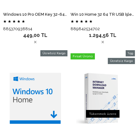
Windows 10 Pro OEM Key 32-64 Bit Türkçe (Elektronik Lisans)
Win 10 Home 32 64 TR USB İşletim Sistemi KW9-00509
★
★
★
★
★
★
★
★
★
★
885370938814
889842534702
449,00 TL
1.294,56 TL
Ücretsiz Kargo
%59
Fırsat Ürünü
İndirim
Ücretsiz Kargo
%59İndi
Tükenmek üzere