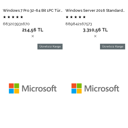
Windows 7 Pro 32-64 Bit 1PC Türkçe (Elektronik Lisans)
Windows Server 2016 Standard 16 Core 64Bit OEM P73-07191 (Elektronik Lisans)
★
★
★
★
★
★
★
★
★
★
683203931670
889842167573
214,56 TL
3.310,56 TL
Ücretsiz Kargo
Ücretsiz Kargo