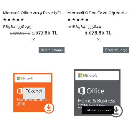
Microsoft Office 2019 Ev ve İş Elektronik Lisans
Microsoft Office Ev ve Öğrenci 2019 PC 79G-05017 (Elektronik Lisans)
★
★
★
★
★
★
★
★
★
★
889842336795
00889842335644
1.077,60 TL
1.078,80 TL
1.078,80 TL
Ücretsiz Kargo
Ücretsiz Kargo
Tükendi
Tükenmek üzere