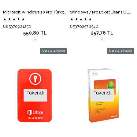
Microsoft Windows 10 Pro Türkçe Oem (64 Bit) FQC-08977 Lisans Etiketi
Windows 7 Pro Etiket Lisans OEM Türkçe 32-64Bit
★
★
★
★
★
★
★
★
★
★
885370921250
853702578540
550,80 TL
257,76 TL
Ücretsiz Kargo
Ücretsiz Kargo
Tükendi
Tükendi