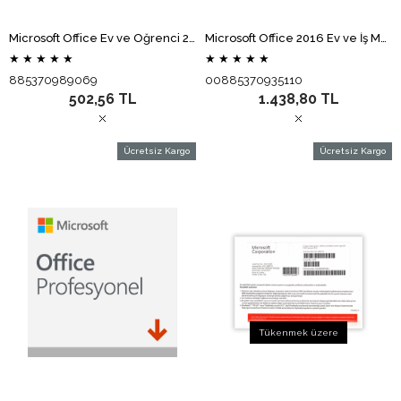
Microsoft Office Ev ve Öğrenci 2016 79G-04293 (Elektronik Lisans)
Microsoft Office 2016 Ev ve İş Mac için (Elektronik Lisans)
★
★
★
★
★
★
★
★
★
★
885370989069
00885370935110
502,56 TL
1.438,80 TL
Ücretsiz Kargo
Ücretsiz Kargo
Tükenmek üzere