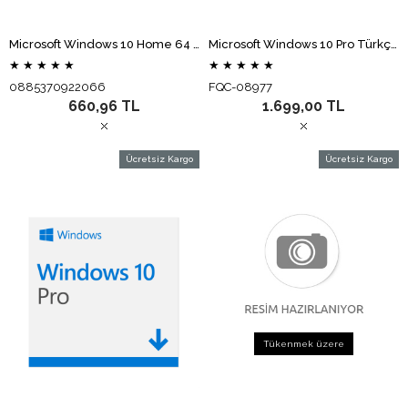
Microsoft Windows 10 Home 64 Bit Türkçe OEM KW9-00119
Microsoft Windows 10 Pro Türkçe Oem (64 Bit) FQC-08977
★
★
★
★
★
★
★
★
★
★
0885370922066
FQC-08977
660,96 TL
1.699,00 TL
Ücretsiz Kargo
Ücretsiz Kargo
Tükenmek üzere