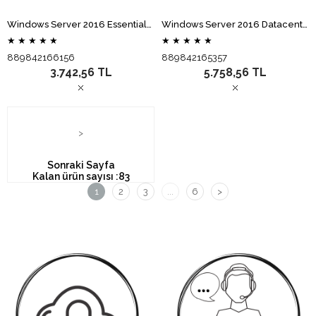
Windows Server 2016 Essentials 25 Kullanıcı 64Bit OEM G3S-01045 (Elektronik Lisans)
Windows Server 2016 Datacenter 16 Core OEM P71-08651 (Elektronik Lisans)
★
★
★
★
★
★
★
★
★
★
889842166156
889842165357
3.742,56 TL
5.758,56 TL
>
Sonraki Sayfa
Kalan ürün sayısı :
83
1
2
3
...
6
>