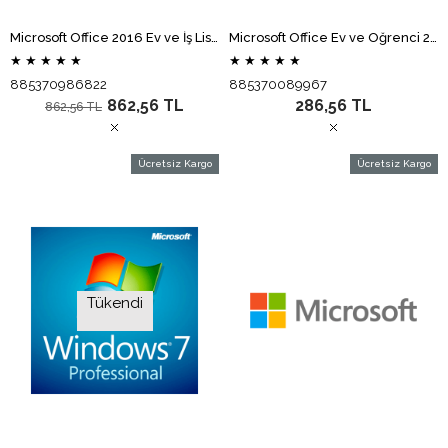
Microsoft Office 2016 Ev ve İş Lisans Kartı X20-34351-01
Microsoft Office Ev ve Öğrenci 2010 79G-02532
★
★
★
★
★
★
★
★
★
★
885370986822
885370089967
862,56 TL
286,56 TL
862,56 TL
Ücretsiz Kargo
Ücretsiz Kargo
Tükendi