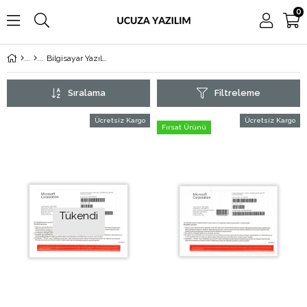
0
Bilgisayar Yazılımları
Sıralama
Filtreleme
Ücretsiz Kargo
Ücretsiz Kargo
Fırsat Ürünü
Tükendi