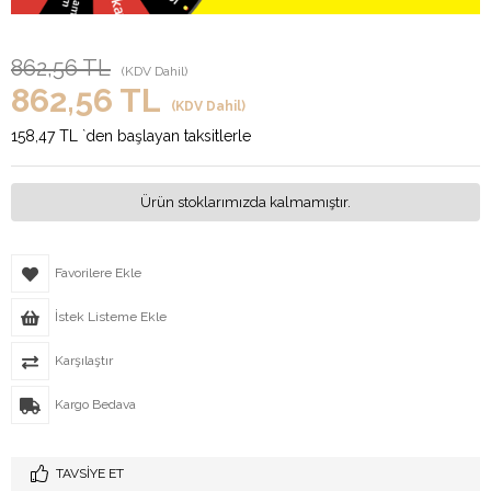
862,56 TL
(KDV Dahil)
862,56 TL
(KDV Dahil)
158,47 TL
`den başlayan taksitlerle
Ürün stoklarımızda kalmamıştır.
Favorilere Ekle
İstek Listeme Ekle
Karşılaştır
Kargo Bedava
TAVSIYE ET