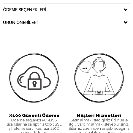
ÖDEME SEÇENEKLERI
ÜRÜN ÖNERILERI
%100 Güvenli Ödeme
Müşteri Hizmetleri
Ödeme sağlayıcı PCI-DSS
Satın almak istediğiniz ürünlerle
lisanslarına sahiptir. 256bit SSL
ilgili yardım almak isteyebilirsiniz.
şifreleme sertifikası sizi %100
Sitemiz üzerinden erişebileceğiniz
güvende tutar.
canlı chat ile yanınızdayız.