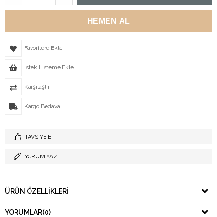
Favorilere Ekle
İstek Listeme Ekle
Karşılaştır
Kargo Bedava
TAVSIYE ET
YORUM YAZ
ÜRÜN ÖZELLIKLERI
YORUMLAR
(0)